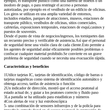
ejemplo, el transporte público como una barrera de boletos o un
inodoro de pago, o para restringir el acceso a personas
autorizadas, por ejemplo en el vestíbulo de un edificio de oficinas.
Los giros se utilizan en una amplia variedad de entornos,
incluidos estadios, parques de atracciones, museos, estaciones de
transporte público, vestíbulos de oficinas, sitios comerciales,
cafeterías, exposiciones temporales, estaciones de esquí,casinos y
puestos de souvenirs.
Desde el punto de vista de negocios/ingresos, los torniquetes dan
un recuento preciso y verificable de asistencia.Así que el personal
de seguridad tiene una visión clara de cada cliente.Esto permite a
los agentes de seguridad aislar eficazmente posibles problemas o
confiscar cualquier material prohibido.Se convierte en un grave
problema de seguridad cuando se necesita una evacuación rápida.
Características y beneficios
1Utilice tarjetas IC, tarjetas de identificación, código de barras o
tarjetas magnéticas como sistema de identificación automático y
obtenga acceso, tarifas de asistencia o función
2Un indicador de dirección, mostró que el acceso peatonal al
estado actual de, y guiar a los peatones correcto y fluido paso
3La pantalla se ha utilizado para estadísticas y números
4Con alertas de voz y luz estroboscópica
5- una combinación de sensores infrarrojos y de la policía para