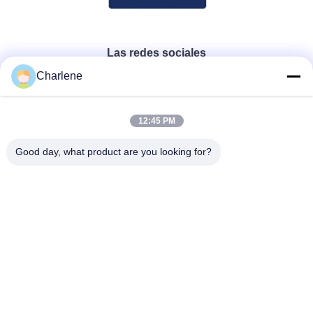
Las redes sociales
Charlene
Contacto rápido
12:45 PM
Teléfono
Good day, what product are you looking for?
86--18924634707
El correo electrónico
info@turboo.cn
Dirección
1ª planta, 2ª planta, 3ª planta, 4ª planta, #1 constructivo,
área de la fábrica de Guanjie, camino #1134, comunidad de
Guihua, calle de Guanlan, distrito de Longhua,
Shenzhen del guanguang