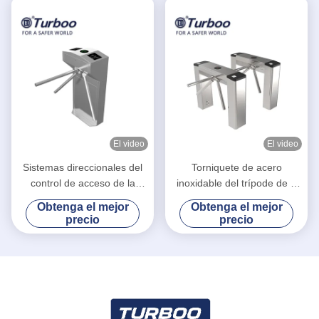
El video
El video
Sistemas direccionales del
Torniquete de acero
control de acceso de la
inoxidable del trípode de 3
puerta del torniquete del
brazos para el boleto del
Obtenga el mejor
Obtenga el mejor
trípode de la altura de la
punto escénico que
precio
precio
cintura del gimnasio del
comprueba el sistema
paso del BI