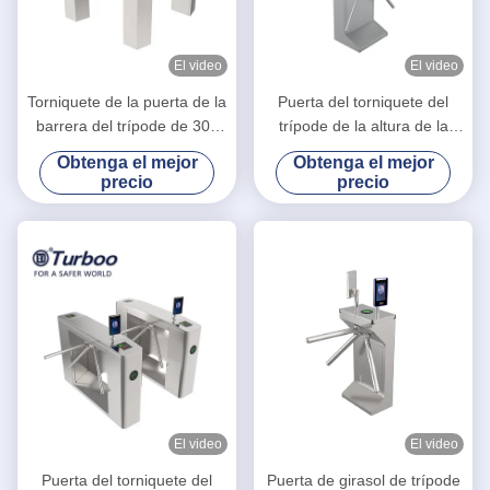
El video
El video
Torniquete de la puerta de la
Puerta del torniquete del
barrera del trípode de 304
trípode de la altura de la
SUS para el control de
cintura con la función de la
Obtenga el mejor
Obtenga el mejor
acceso peatonal
desinfección
precio
precio
El video
El video
Puerta del torniquete del
Puerta de girasol de trípode