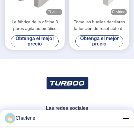
El video
El video
La fábrica de la oficina 3
Tome las huellas dactilares
pares agita automático
la función de reset auto de
retractable de la puerta de la
los sistemas de barrera de la
Obtenga el mejor
Obtenga el mejor
barrera diseñado
puerta/de la entrada de la
precio
precio
barrera de la aleta
Las redes sociales
Charlene