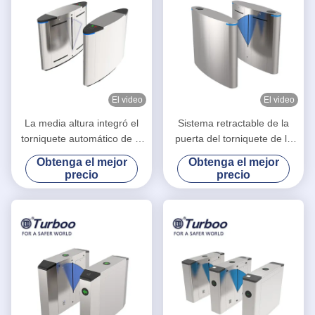
El video
El video
La media altura integró el
Sistema retractable de la
torniquete automático de la
puerta del torniquete de la
barrera de la aleta con el
altura de la cintura de Barrie
Obtenga el mejor
Obtenga el mejor
reconocimiento de cara
RFID de la aleta SUS304
precio
precio