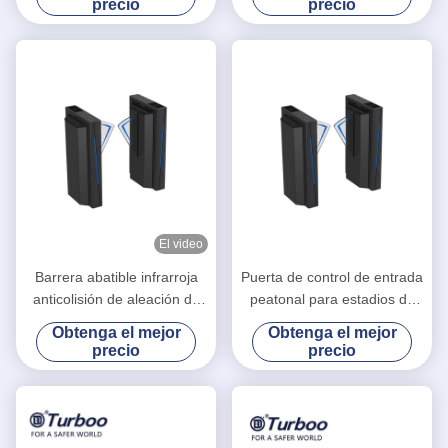
precio
precio
aprobación de 35
personas/minuto
El video
Barrera abatible infrarroja
Puerta de control de entrada
anticolisión de aleación de
peatonal para estadios de
aluminio automática LA2218
fútbol, gimnasios y centros
Obtenga el mejor
Obtenga el mejor
de fitness Turboo LA2218
precio
precio