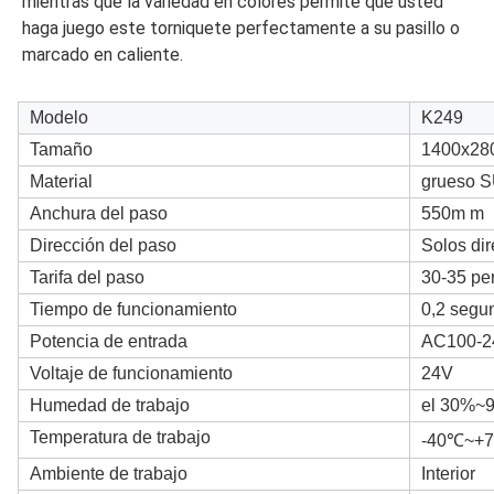
mientras que la variedad en colores permite que usted 
haga juego este torniquete perfectamente a su pasillo o 
marcado en caliente.
Modelo
K249
Tamaño
1400x28
Material
grueso 
Anchura del paso
550m m
Dirección del paso
Solos dir
Tarifa del paso
30-35 pe
Tiempo de funcionamiento
0,2 segu
Potencia de entrada
AC100-2
Voltaje de funcionamiento
24V
Humedad de trabajo
el 30%~
Temperatura de trabajo
-40℃~+
Ambiente de trabajo
Interior