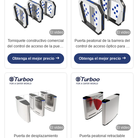
El video
El video
Torniquete constructivo comercial
Puerta peatonal de la barrera del
del control de acceso de la puerta
control de acceso óptico para el
de la barrera del oscilación
museo de ciencia constructivo
comercial
Obtenga el mejor precio
Obtenga el mejor precio
El video
El video
Puerta de desplazamiento
Puerta peatonal retractable