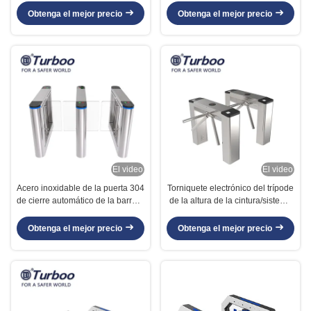
barras de la identificación de IC
Obtenga el mejor precio
Obtenga el mejor precio
El video
El video
Acero inoxidable de la puerta 304
Torniquete electrónico del trípode
de cierre automático de la barrera
de la altura de la cintura/sistema
del carril rápido para el transporte
automático del control de acceso
público de la estación de metro
Obtenga el mejor precio
Obtenga el mejor precio