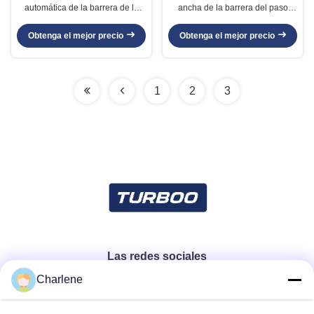
automática de la barrera de la
ancha de la barrera del paso
barrera del IP R485 del TCP del
900m m con los bafles de cuero
control de acceso peatonal de la
suaves rojos
Obtenga el mejor precio
Obtenga el mejor precio
puerta
1
2
3
Las redes sociales
Charlene