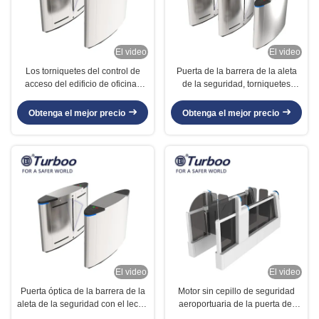
El video
El video
Los torniquetes del control de
Puerta de la barrera de la aleta
acceso del edificio de oficinas
de la seguridad, torniquetes
bloquean los sistemas a prueba
ópticos de la barrera para el
de herrumbre
edificio de oficinas
Obtenga el mejor precio
Obtenga el mejor precio
El video
El video
Puerta óptica de la barrera de la
Motor sin cepillo de seguridad
aleta de la seguridad con el lector
aeroportuaria de la puerta del
de huella dactilar del código de
servo automático del torniquete