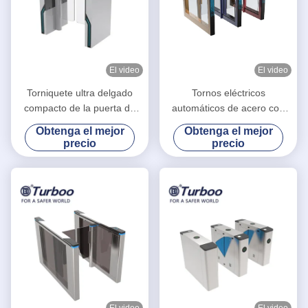
El video
El video
Torniquete ultra delgado
Tornos eléctricos
compacto de la puerta de
automáticos de acero con
velocidad del control de
reconocimiento facial seguro
Obtenga el mejor
Obtenga el mejor
acceso de la puerta RFID
Puerta de barrera de
precio
precio
del torniquete del oscilación
oscilación a prueba de agua
de la parte alta
El video
El video