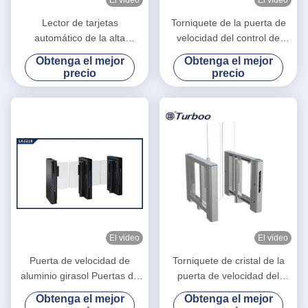
Lector de tarjetas
Torniquete de la puerta de
automático de la alta
velocidad del control de
seguridad RFID del
multitudes con 35
Obtenga el mejor
Obtenga el mejor
torniquete de la puerta de
personas/tiempo de tránsito
precio
precio
velocidad 100-240V con el
mínimo
motor servo sin cepillo
El video
El video
Puerta de velocidad de
Torniquete de cristal de la
aluminio girasol Puertas de
puerta de velocidad del
oficina de seguridad Control
control de acceso del RFID
Obtenga el mejor
Obtenga el mejor
de acceso Puerta peatonal
alto con la alta seguridad