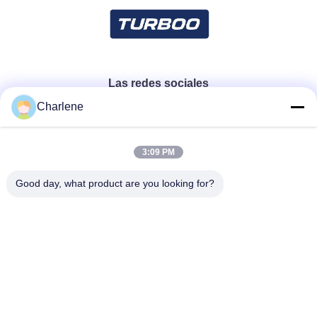
Las redes sociales
Charlene
Contacto rápido
3:09 PM
Teléfono
Good day, what product are you looking for?
86--18924634707
El correo electrónico
info@turboo.cn
Dirección
1ª planta, 2ª planta, 3ª planta, 4ª planta, #1 constructivo,
área de la fábrica de Guanjie, camino #1134, comunidad de
Guihua, calle de Guanlan, distrito de Longhua,