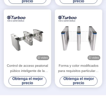
precio
precio
para el edificio de oficinas
El video
El video
Control de acceso peatonal
Forma y color modificados
púbico inteligente de la
para requisitos particulares
puerta para el control de
interfaces antioxidantes del
Obtenga el mejor
Obtenga el mejor
multitudes al por menor
torniquete de la puerta de
precio
precio
velocidad diversos