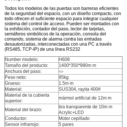
Todos los modelos de las puertas son barreras eficientes
de la seguridad del espacio, con un diseño compacto, con
todo ofrecen el suficiente espacio para integrar cualquier
sistema del control de acceso. Pueden ser montados con
la exhibición, contador del paso, lector de tarjetas,
semáforos simbólicos de la operación, consola del
comando, sistema de alarma contra las entradas
desautorizadas, interconectadas con una PC a través
(RS485, TCP-IP) de una línea RS232
Number modelo:
H608
Tamaño del producto:
1400*350*980m m
Anchura del paso:
<>
Peso neto:
95kg
Grueso:
1.5m m
Material:
SUS304, rayita 400#
Material de la cubierta
mármol artificial de 12m m
superior:
tira transparente de 10m m
Material del brazo:
Acrylic+LED
Conductor:
Motor cepillado
Sensor infrarrojo:
5 pares