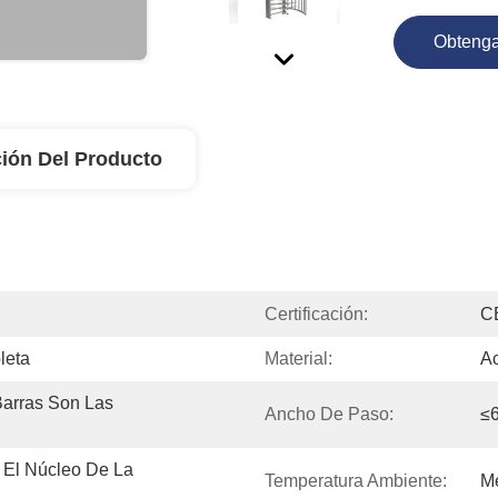
Obtenga
ión Del Producto
Certificación:
C
leta
Material:
Ac
arras Son Las 
Ancho De Paso:
≤
 El Núcleo De La 
Temperatura Ambiente:
M