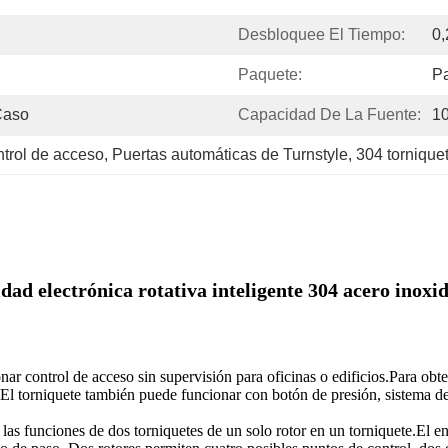
Desbloquee El Tiempo:
0,
Paquete:
P
Caso
Capacidad De La Fuente:
1
ntrol de acceso
, 
Puertas automáticas de Turnstyle
, 
304 tornique
idad electrónica rotativa inteligente 304 acero inox
nar control de acceso sin supervisión para oficinas o edificios.Para obt
o.El torniquete también puede funcionar con botón de presión, sistema d
 las funciones de dos torniquetes de un solo rotor en un torniquete.El e