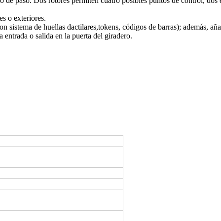
io de paso. Dos rotores permiten cuatro posibles puntos de control, dos 
s o exteriores.
on sistema de huellas dactilares,tokens, códigos de barras); además, añ
 entrada o salida en la puerta del giradero.