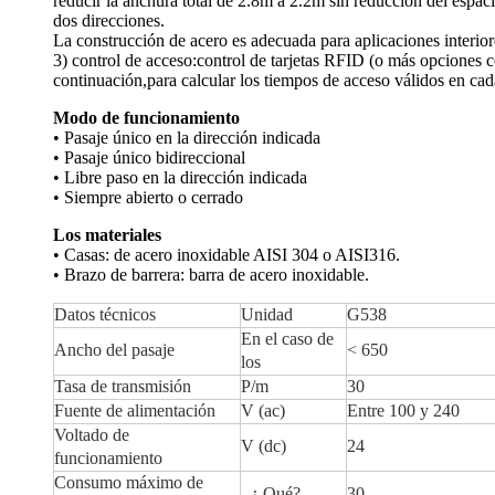
reducir la anchura total de 2.8m a 2.2m sin reducción del espac
dos direcciones.
La construcción de acero es adecuada para aplicaciones interiore
3) control de acceso:control de tarjetas RFID (o más opciones c
continuación,para calcular los tiempos de acceso válidos en cada
Modo de funcionamiento
• Pasaje único en la dirección indicada
• Pasaje único bidireccional
• Libre paso en la dirección indicada
• Siempre abierto o cerrado
Los materiales
• Casas: de acero inoxidable AISI 304 o AISI316.
• Brazo de barrera: barra de acero inoxidable.
Datos técnicos
Unidad
G538
En el caso de
Ancho del pasaje
< 650
los
Tasa de transmisión
P/m
30
Fuente de alimentación
V (ac)
Entre 100 y 240
Voltado de
V (dc)
24
funcionamiento
Consumo máximo de
- ¿ Qué?
30