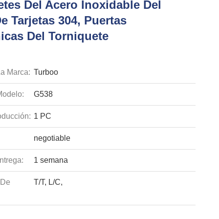
tes Del Acero Inoxidable Del
e Tarjetas 304, Puertas
icas Del Torniquete
a Marca:
Turboo
odelo:
G538
ducción:
1 PC
negotiable
ntrega:
1 semana
 De
T/T, L/C,